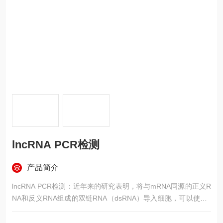
lncRNA PCR检测
产品简介
lncRNA PCR检测：近年来的研究表明，将与mRNA同源的正义R
NA和反义RNA组成的双链RNA（dsRNA）导入细胞，可以使mR
NA发生特异性的降解，从而抑制其相应基因的表达。这种转录后
基因沉默机制（Post-transcriptional gene silencing, PTGS）被