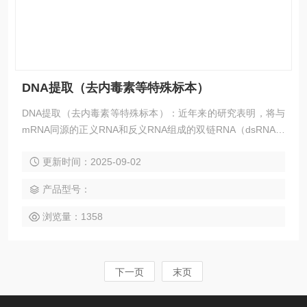
DNA提取（去内毒素等特殊标本）
DNA提取（去内毒素等特殊标本）：近年来的研究表明，将与
mRNA同源的正义RNA和反义RNA组成的双链RNA（dsRNA）
导入细胞，可以使mRNA发生特异性的降解，从而抑制其相应
更新时间：2025-09-02
基因的表达。这种转录后基因沉默机制（Post-transcriptional
gene silencing, PTGS）被称为RNA干扰（RNAi）。
产品型号：
浏览量：1358
下一页
末页