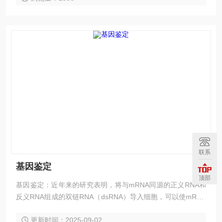
联系
基因鉴定
顶部
基因鉴定：近年来的研究表明，将与mRNA同源的正义RNA和
反义RNA组成的双链RNA（dsRNA）导入细胞，可以使mRNA
发生特异性的降解，从而抑制其相应基因的表达。这种转录后
更新时间：2025-09-02
基因沉默机制（Post-transcriptional gene silencing, PTGS）